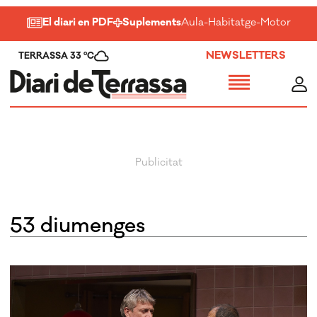
El diari en PDF
Suplements
Aula
-
Habitatge
-
Motor
-
Salu
NEWSLETTERS
TERRASSA 33 ºC
53 diumenges