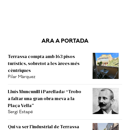
ARA A PORTADA
Terrassa compta amb 163 pisos
turístics, sobretot a les àrees més
cèntriques
Pilar Màrquez
Lluís Muncunill i Parellada: “Trobo
a faltar una gran obra meva a la
Plaça Vella”
Sergi Estapé
Qui va ser l'industrial de Terrassa