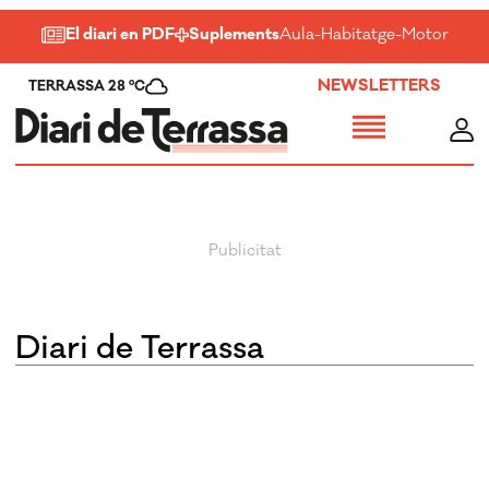
El diari en PDF
Suplements
Aula
-
Habitatge
-
Motor
-
Salu
NEWSLETTERS
TERRASSA 28 ºC
Diari de Terrassa