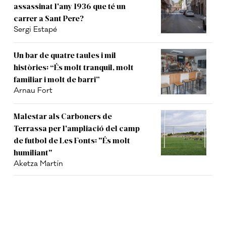
assassinat l'any 1936 que té un
carrer a Sant Pere?
Sergi Estapé
Un bar de quatre taules i mil
històries: “És molt tranquil, molt
familiar i molt de barri”
Arnau Fort
Malestar als Carboners de
Terrassa per l'ampliació del camp
de futbol de Les Fonts: "És molt
humiliant"
Aketza Martín