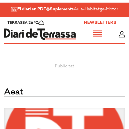
El diari en PDF
Suplements
Aula
-
Habitatge
-
Motor
-
Salu
NEWSLETTERS
TERRASSA 26 ºC
Aeat