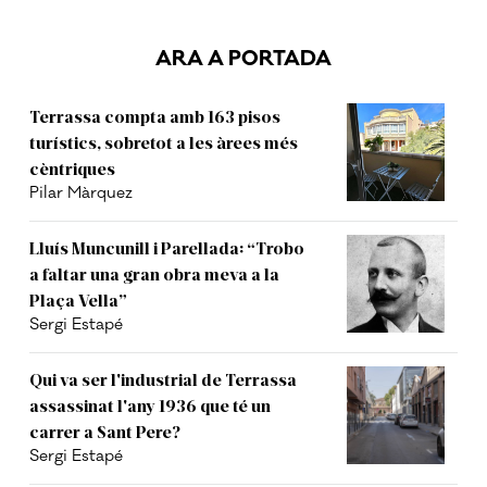
ARA A PORTADA
Terrassa compta amb 163 pisos
turístics, sobretot a les àrees més
cèntriques
Pilar Màrquez
Lluís Muncunill i Parellada: “Trobo
a faltar una gran obra meva a la
Plaça Vella”
Sergi Estapé
Qui va ser l'industrial de Terrassa
assassinat l'any 1936 que té un
carrer a Sant Pere?
Sergi Estapé