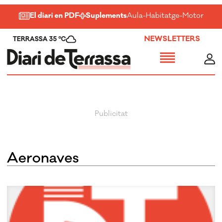
El diari en PDF
Suplements
Aula
-
Habitatge
-
Motor
-
Salu
NEWSLETTERS
TERRASSA 35 ºC
Aeronaves