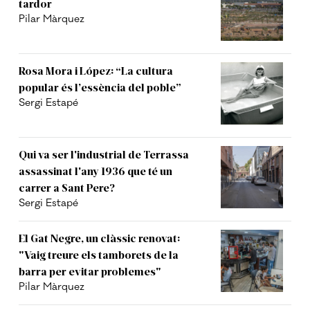
tardor
Pilar Màrquez
Rosa Mora i López: “La cultura
popular és l’essència del poble”
Sergi Estapé
Qui va ser l'industrial de Terrassa
assassinat l'any 1936 que té un
carrer a Sant Pere?
Sergi Estapé
El Gat Negre, un clàssic renovat:
"Vaig treure els tamborets de la
barra per evitar problemes"
Pilar Màrquez