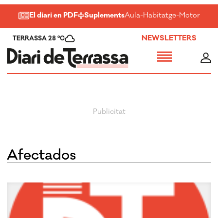
El diari en PDF
Suplements
Aula
-
Habitatge
-
Motor
-
Salu
NEWSLETTERS
TERRASSA 28 ºC
Afectados