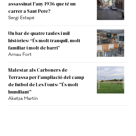
assassinat l'any 1936 que té un
carrer a Sant Pere?
Sergi Estapé
Un bar de quatre taules i mil
històries: “És molt tranquil, molt
familiar i molt de barri”
Arnau Fort
Malestar als Carboners de
Terrassa per l'ampliació del camp
de futbol de Les Fonts: "És molt
humiliant"
Aketza Martín