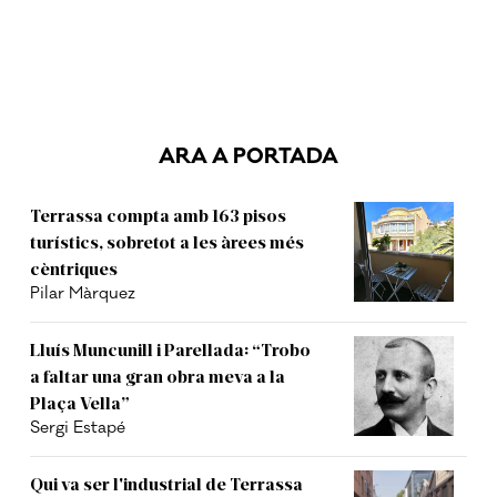
ARA A PORTADA
Terrassa compta amb 163 pisos
turístics, sobretot a les àrees més
cèntriques
Pilar Màrquez
Lluís Muncunill i Parellada: “Trobo
a faltar una gran obra meva a la
Plaça Vella”
Sergi Estapé
Qui va ser l'industrial de Terrassa