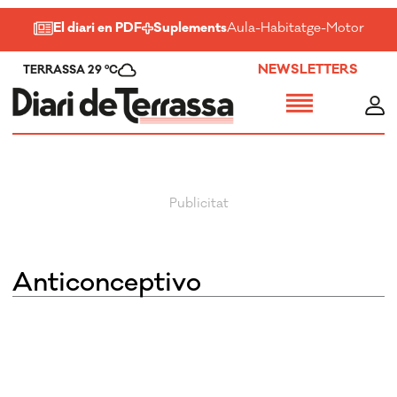
El diari en PDF
Suplements
Aula
-
Habitatge
-
Motor
-
Salu
NEWSLETTERS
TERRASSA 29 ºC
Anticonceptivo