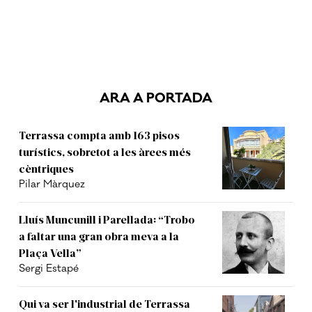
ARA A PORTADA
Terrassa compta amb 163 pisos
turístics, sobretot a les àrees més
cèntriques
Pilar Màrquez
Lluís Muncunill i Parellada: “Trobo
a faltar una gran obra meva a la
Plaça Vella”
Sergi Estapé
Qui va ser l'industrial de Terrassa