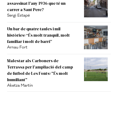
assassinat l'any 1936 que té un
carrer a Sant Pere?
Sergi Estapé
Un bar de quatre taules i mil
històries: “És molt tranquil, molt
familiar i molt de barri”
Arnau Fort
Malestar als Carboners de
Terrassa per l'ampliació del camp
de futbol de Les Fonts: "És molt
humiliant"
Aketza Martín