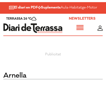
El diari en PDF
Suplements
Aula
-
Habitatge
-
Motor
-
Salu
NEWSLETTERS
TERRASSA 26 ºC
arnella