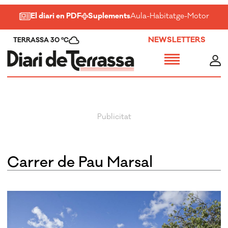
El diari en PDF
Suplements
Aula
-
Habitatge
-
Motor
-
Salu
NEWSLETTERS
TERRASSA 30 ºC
carrer de Pau Marsal