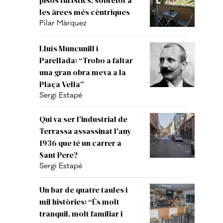
les àrees més cèntriques
Pilar Màrquez
Lluís Muncunill i
Parellada: “Trobo a faltar
una gran obra meva a la
Plaça Vella”
Sergi Estapé
Qui va ser l'industrial de
Terrassa assassinat l'any
1936 que té un carrer a
Sant Pere?
Sergi Estapé
Un bar de quatre taules i
mil històries: “És molt
tranquil, molt familiar i