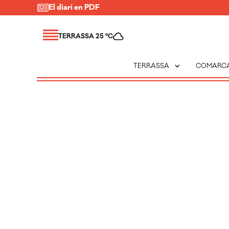
El diari en PDF
TERRASSA 25 ºC
expand_more
TERRASSA
COMARC