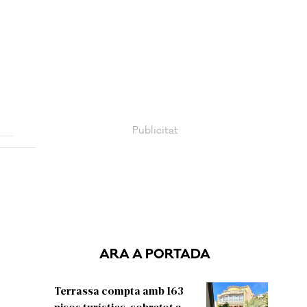
ARA A PORTADA
Terrassa compta amb 163
pisos turístics, sobretot a