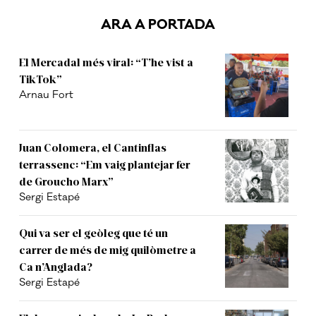
ARA A PORTADA
El Mercadal més viral: “T’he vist a
TikTok”
Arnau Fort
Juan Colomera, el Cantinflas
terrassenc: “Em vaig plantejar fer
de Groucho Marx”
Sergi Estapé
Qui va ser el geòleg que té un
carrer de més de mig quilòmetre a
Ca n’Anglada?
Sergi Estapé