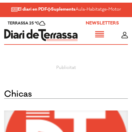
El diari en PDF
Suplements
Aula
-
Habitatge
-
Motor
-
Salu
NEWSLETTERS
TERRASSA 25 ºC
Chicas