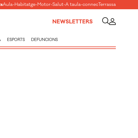
ts
Aula
-
Habitatge
-
Motor
-
Salut
-
A taula
-
connecTerrassa
NEWSLETTERS
A
ESPORTS
DEFUNCIONS