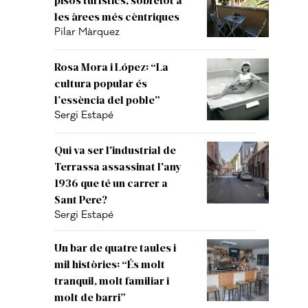
les àrees més cèntriques
Pilar Màrquez
Rosa Mora i López: “La
cultura popular és
l’essència del poble”
Sergi Estapé
Qui va ser l'industrial de
Terrassa assassinat l'any
1936 que té un carrer a
Sant Pere?
Sergi Estapé
Un bar de quatre taules i
mil històries: “És molt
tranquil, molt familiar i
molt de barri”