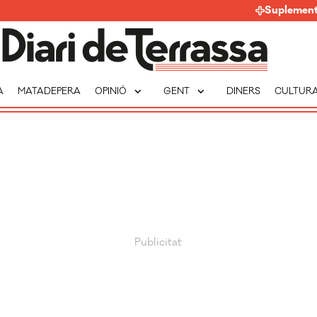
Suplemen
expand_more
expand_more
A
MATADEPERA
OPINIÓ
GENT
DINERS
CULTUR