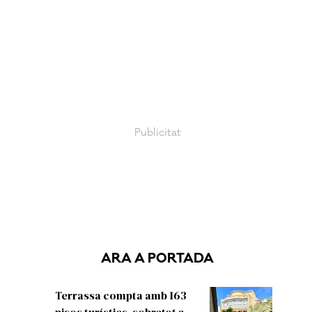
ARA A PORTADA
Terrassa compta amb 163
pisos turístics, sobretot a