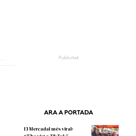
ARA A PORTADA
El Mercadal més viral:
“T’he vist a TikTok”