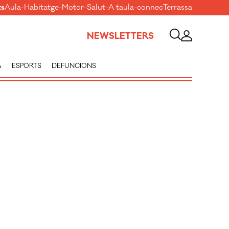
ts
Aula
-
Habitatge
-
Motor
-
Salut
-
A taula
-
connecTerrassa
NEWSLETTERS
A
ESPORTS
DEFUNCIONS