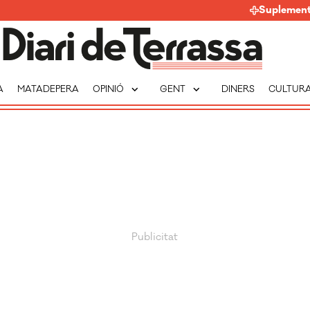
Suplemen
expand_more
expand_more
A
MATADEPERA
OPINIÓ
GENT
DINERS
CULTUR