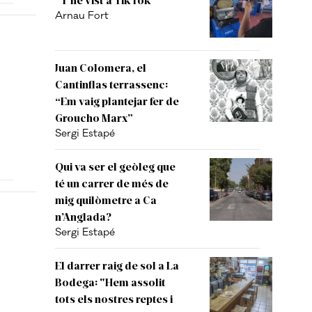
Arnau Fort
Juan Colomera, el
Cantinflas terrassenc:
“Em vaig plantejar fer de
Groucho Marx”
Sergi Estapé
Qui va ser el geòleg que
té un carrer de més de
mig quilòmetre a Ca
n’Anglada?
Sergi Estapé
El darrer raig de sol a La
Bodega: "Hem assolit
tots els nostres reptes i