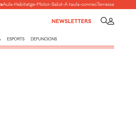
ts
Aula
-
Habitatge
-
Motor
-
Salut
-
A taula
-
connecTerrassa
NEWSLETTERS
A
ESPORTS
DEFUNCIONS