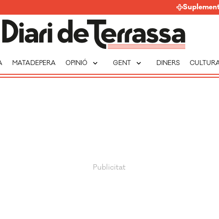
Suplemen
expand_more
expand_more
A
MATADEPERA
OPINIÓ
GENT
DINERS
CULTUR