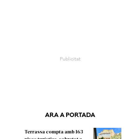
ARA A PORTADA
Terrassa compta amb 163
pisos turístics, sobretot a