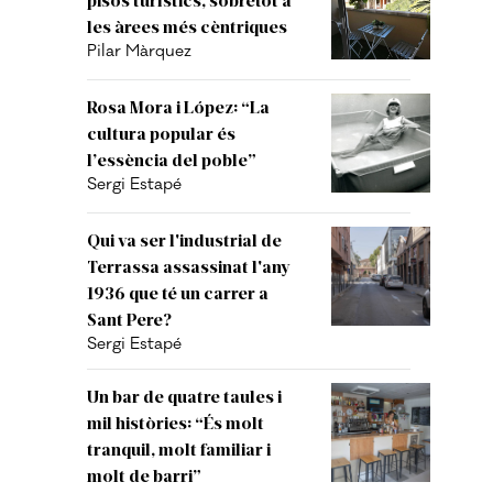
les àrees més cèntriques
Pilar Màrquez
Rosa Mora i López: “La
cultura popular és
l’essència del poble”
Sergi Estapé
Qui va ser l'industrial de
Terrassa assassinat l'any
1936 que té un carrer a
Sant Pere?
Sergi Estapé
Un bar de quatre taules i
mil històries: “És molt
tranquil, molt familiar i
molt de barri”