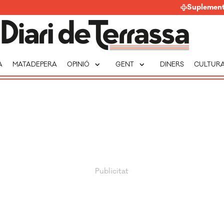
Suplemen
expand_more
expand_more
A
MATADEPERA
OPINIÓ
GENT
DINERS
CULTUR