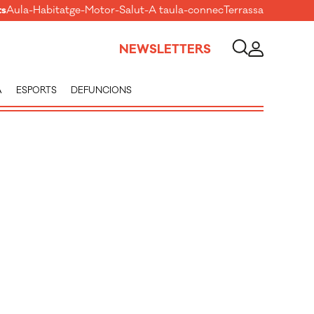
ts
Aula
-
Habitatge
-
Motor
-
Salut
-
A taula
-
connecTerrassa
NEWSLETTERS
A
ESPORTS
DEFUNCIONS