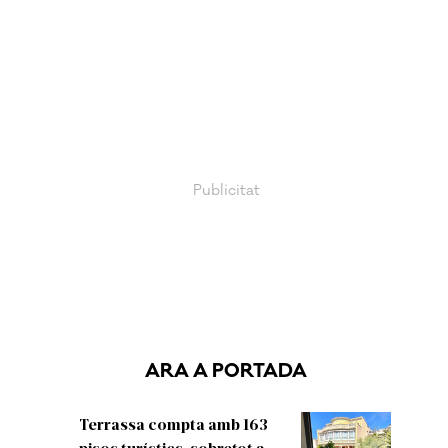
ARA A PORTADA
Terrassa compta amb 163
pisos turístics, sobretot a