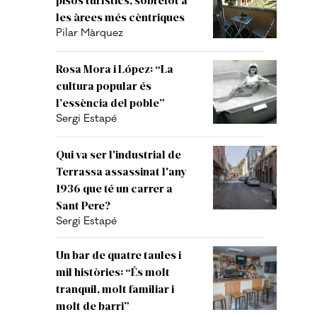
les àrees més cèntriques
Pilar Màrquez
Rosa Mora i López: “La
cultura popular és
l’essència del poble”
Sergi Estapé
Qui va ser l'industrial de
Terrassa assassinat l'any
1936 que té un carrer a
Sant Pere?
Sergi Estapé
Un bar de quatre taules i
mil històries: “És molt
tranquil, molt familiar i
molt de barri”