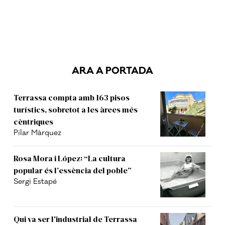
ARA A PORTADA
Terrassa compta amb 163 pisos
turístics, sobretot a les àrees més
cèntriques
Pilar Màrquez
Rosa Mora i López: “La cultura
popular és l’essència del poble”
Sergi Estapé
Qui va ser l'industrial de Terrassa