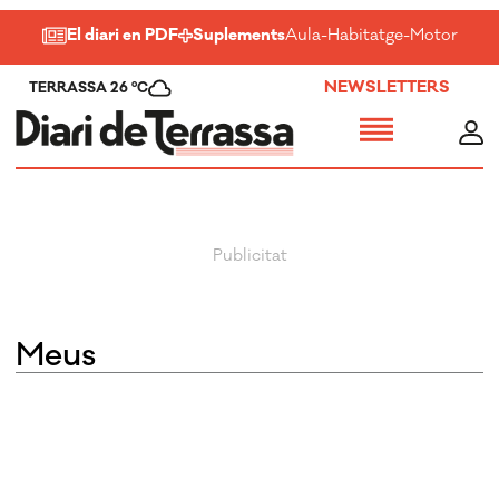
El diari en PDF
Suplements
Aula
-
Habitatge
-
Motor
-
Salu
NEWSLETTERS
TERRASSA 26 ºC
Meus