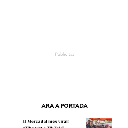
ARA A PORTADA
El Mercadal més viral:
“T’he vist a TikTok”