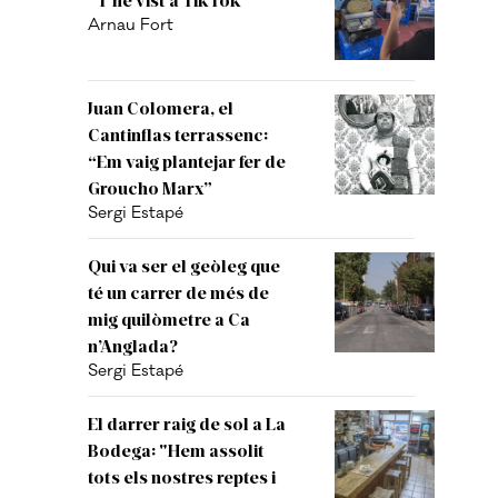
Arnau Fort
Juan Colomera, el
Cantinflas terrassenc:
“Em vaig plantejar fer de
Groucho Marx”
Sergi Estapé
Qui va ser el geòleg que
té un carrer de més de
mig quilòmetre a Ca
n’Anglada?
Sergi Estapé
El darrer raig de sol a La
Bodega: "Hem assolit
tots els nostres reptes i