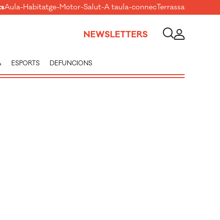
ts
Aula
-
Habitatge
-
Motor
-
Salut
-
A taula
-
connecTerrassa
NEWSLETTERS
A
ESPORTS
DEFUNCIONS