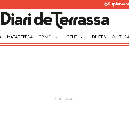
Suplemen
expand_more
expand_more
A
MATADEPERA
OPINIÓ
GENT
DINERS
CULTUR