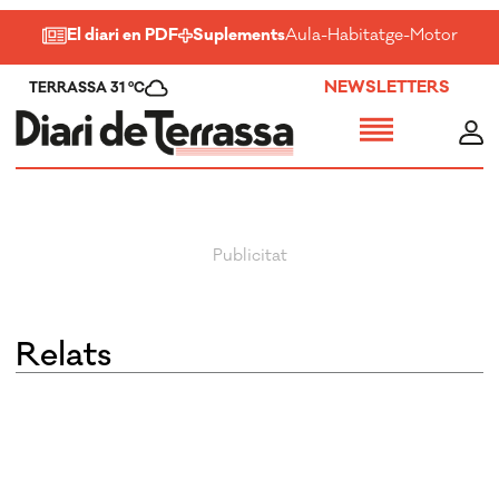
El diari en PDF
Suplements
Aula
-
Habitatge
-
Motor
-
Salu
NEWSLETTERS
TERRASSA 31 ºC
Relats