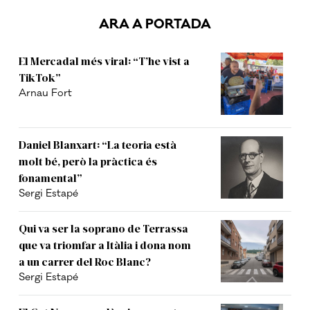
ARA A PORTADA
El Mercadal més viral: “T’he vist a
TikTok”
Arnau Fort
Daniel Blanxart: “La teoria està
molt bé, però la pràctica és
fonamental”
Sergi Estapé
Qui va ser la soprano de Terrassa
que va triomfar a Itàlia i dona nom
a un carrer del Roc Blanc?
Sergi Estapé