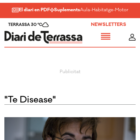
El diari en PDF
Suplements
Aula
-
Habitatge
-
Motor
-
Salu
NEWSLETTERS
TERRASSA 30 ºC
"Te Disease"