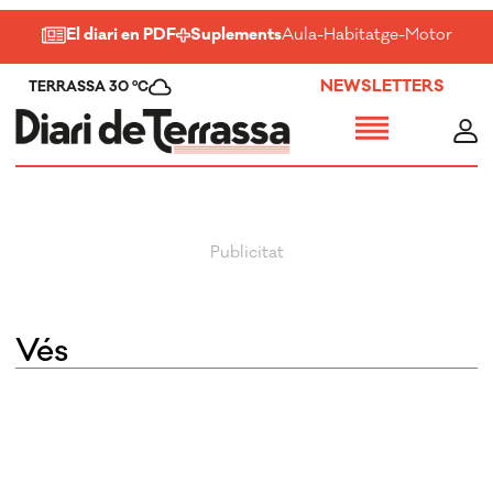
El diari en PDF
Suplements
Aula
-
Habitatge
-
Motor
-
Salu
NEWSLETTERS
TERRASSA 30 ºC
Vés