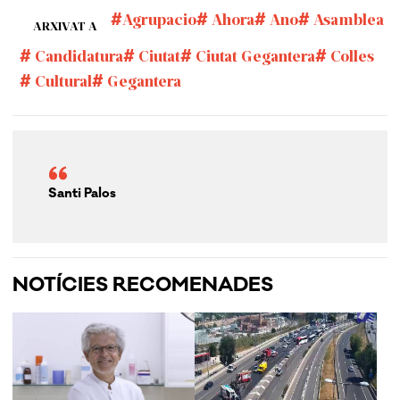
Agrupacio
Ahora
Ano
Asamblea
ARXIVAT A
Candidatura
Ciutat
Ciutat Gegantera
Colles
Cultural
Gegantera
Santi Palos
NOTÍCIES RECOMENADES