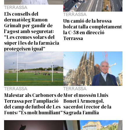
TERRASSA
Els consells del
TERRASSA
dermatòleg Ramon
Un camió de la brossa
Grimalt per gaudir de
bolcat talla completament
l'agost amb seguretat:
la C-58 en direcció
"Les cremes solars del
Terrassa
súper i les de la farmàcia
protegeixen igual"
TERRASSA
TERRASSA
Malestar als Carboners de
Mor el mossén Lluís
Terrassa per l'ampliació
Bonet i Armengol,
del camp de futbol de Les
sacerdot i rector de la
Fonts: "És molt humiliant"
Sagrada Família