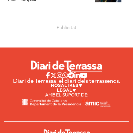
Diari de Terrassa, el diari dels terrassencs.
NOSALTRES
LEGAL
AMB EL SUPORT DE: