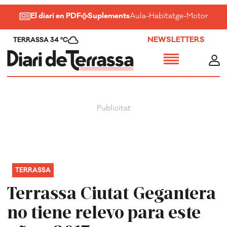
El diari en PDF
Suplements
Aula
-
Habitatge
-
Motor
-
Salu
NEWSLETTERS
TERRASSA 34 ºC
TERRASSA
Terrassa Ciutat Gegantera
no tiene relevo para este