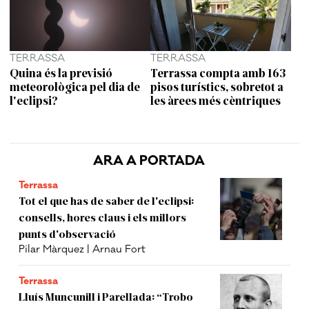
TERRASSA
TERRASSA
Quina és la previsió
Terrassa compta amb 163
meteorològica pel dia de
pisos turístics, sobretot a
l'eclipsi?
les àrees més cèntriques
ARA A PORTADA
Terrassa
Tot el que has de saber de l'eclipsi:
consells, hores claus i els millors
punts d'observació
Pilar Màrquez | Arnau Fort
Terrassa
Lluís Muncunill i Parellada: “Trobo