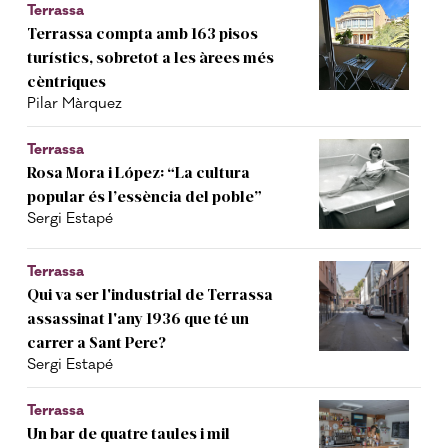
Terrassa
Terrassa compta amb 163 pisos
turístics, sobretot a les àrees més
cèntriques
Pilar Màrquez
Terrassa
Rosa Mora i López: “La cultura
popular és l’essència del poble”
Sergi Estapé
Terrassa
Qui va ser l'industrial de Terrassa
assassinat l'any 1936 que té un
carrer a Sant Pere?
Sergi Estapé
Terrassa
Un bar de quatre taules i mil