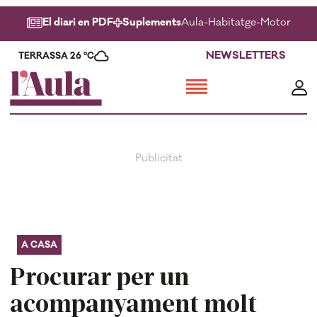
El diari en PDF
Suplements
Aula
-
Habitatge
-
Motor
-
Salu
NEWSLETTERS
TERRASSA 26 ºC
A CASA
Procurar per un
acompanyament molt