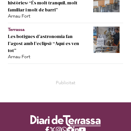
històries: “És molt tranquil, molt
familiar i molt de barri”
Arnau Fort
Terrassa
Les botigues d’astronomia fan
l’agost amb l’eclipsi: “Aquí es ven
tot”
Arnau Fort