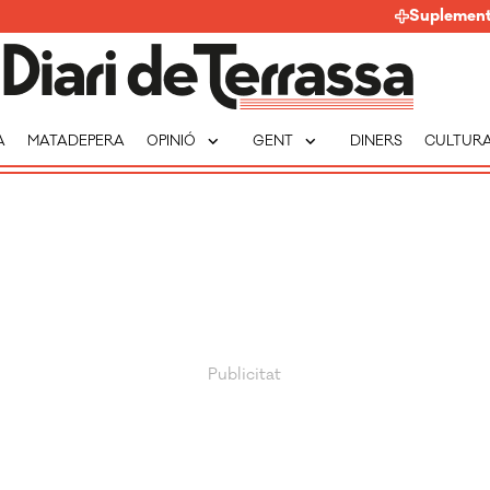
Suplemen
expand_more
expand_more
A
MATADEPERA
OPINIÓ
GENT
DINERS
CULTUR