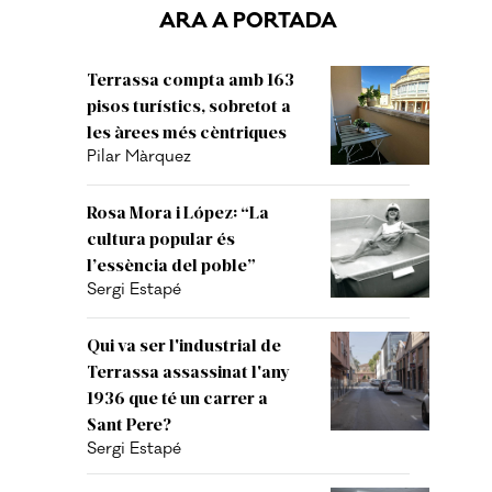
ARA A PORTADA
Terrassa compta amb 163
pisos turístics, sobretot a
les àrees més cèntriques
Pilar Màrquez
Rosa Mora i López: “La
cultura popular és
l’essència del poble”
Sergi Estapé
Qui va ser l'industrial de
Terrassa assassinat l'any
1936 que té un carrer a
Sant Pere?
Sergi Estapé