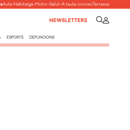
ts
Aula
-
Habitatge
-
Motor
-
Salut
-
A taula
-
connecTerrassa
NEWSLETTERS
A
ESPORTS
DEFUNCIONS