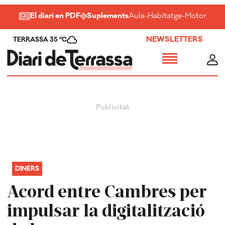
El diari en PDF
Suplements
Aula
-
Habitatge
-
Motor
-
Salu
NEWSLETTERS
TERRASSA 35 ºC
DINERS
Acord entre Cambres per
impulsar la digitalització