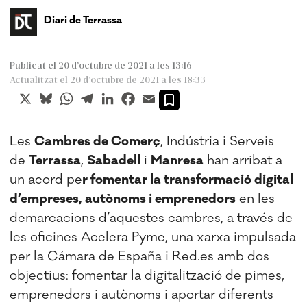
Diari de Terrassa
Publicat el 20 d’octubre de 2021 a les 13:16
Actualitzat el 20 d’octubre de 2021 a les 18:33
X
Bluesky
WhatsApp
Telegram
LinkedIn
Facebook
Email
Les
Cambres de Comerç
, Indústria i Serveis
de
Terrassa
,
Sabadell
i
Manresa
han arribat a
un acord pe
r fomentar la transformació digital
d’empreses, autònoms i emprenedors
en les
demarcacions d’aquestes cambres, a través de
les oficines Acelera Pyme, una xarxa impulsada
per la Cámara de España i Red.es amb dos
objectius: fomentar la digitalització de pimes,
emprenedors i autònoms i aportar diferents