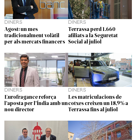
DINERS
DINERS
Agost: un mes
Terrassa perd 1.660
tradicionalment volàtil
afiliats a la Seguretat
per als mercats financers
Social al juliol
DINERS
DINERS
Eurofragance reforça
Les matriculacions de
l’aposta per l’Índia amb un
cotxes creixen un 18,9% a
nou director
Terrassa fins al juliol