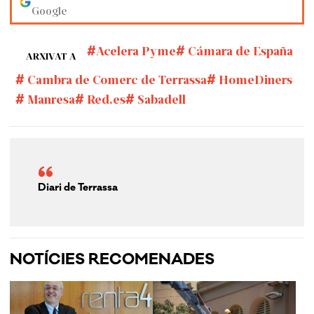
Google
Acelera Pyme
Cámara de España
ARXIVAT A
Cambra de Comerç de Terrassa
HomeDiners
Manresa
Red.es
Sabadell
Diari de Terrassa
NOTÍCIES RECOMENADES