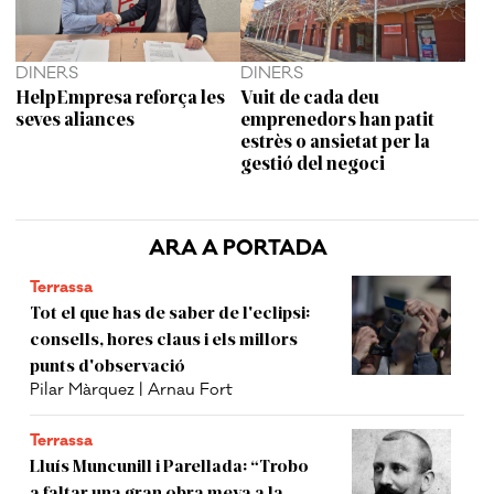
DINERS
DINERS
HelpEmpresa reforça les
Vuit de cada deu
seves aliances
emprenedors han patit
estrès o ansietat per la
gestió del negoci
ARA A PORTADA
Terrassa
Tot el que has de saber de l'eclipsi:
consells, hores claus i els millors
punts d'observació
Pilar Màrquez | Arnau Fort
Terrassa
Lluís Muncunill i Parellada: “Trobo
a faltar una gran obra meva a la