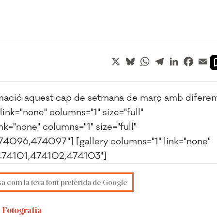
X
Bluesky
WhatsApp
Telegram
LinkedIn
Faceb
Em
mació aquest cap de setmana de març amb diferen
 link="none" columns="1" size="full"
="none" columns="1" size="full"
96,474097"] [gallery columns="1" link="none"
,474101,474102,474103"]
sa com la teva font preferida de Google
Fotografia