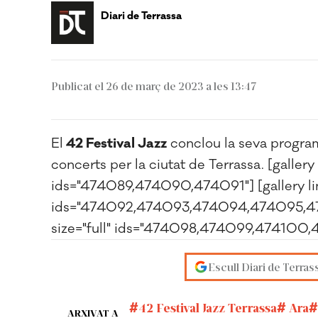
Diari de Terrassa
Publicat el 26 de març de 2023 a les 13:47
El
42 Festival Jazz
conclou la seva progra
concerts per la ciutat de Terrassa. [gallery
ids="474089,474090,474091"] [gallery link
ids="474092,474093,474094,474095,4740
size="full" ids="474098,474099,474100
Escull Diari de Terras
42 Festival Jazz Terrassa
Ara
ARXIVAT A