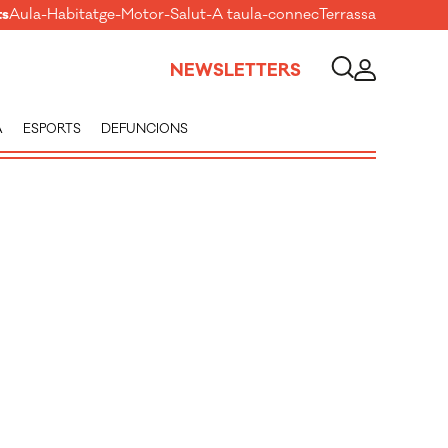
ts
Aula
-
Habitatge
-
Motor
-
Salut
-
A taula
-
connecTerrassa
NEWSLETTERS
A
ESPORTS
DEFUNCIONS