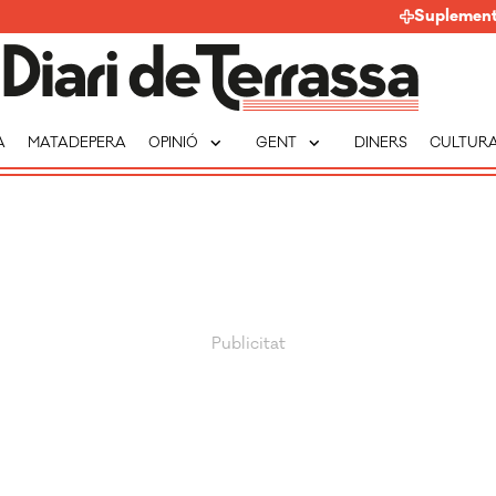
Suplemen
expand_more
expand_more
A
MATADEPERA
OPINIÓ
GENT
DINERS
CULTUR