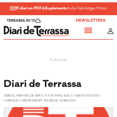
El diari en PDF
Suplements
Aula
-
Habitatge
-
Motor
-
Salu
NEWSLETTERS
TERRASSA 30 ºC
Diari de Terrassa
AMB EL SUPORT DE BBVA
CA N'ANGLADA
CAMPUS D'ESTIU
CUINADECONFINAMENT
DIARI DE TERRASSA