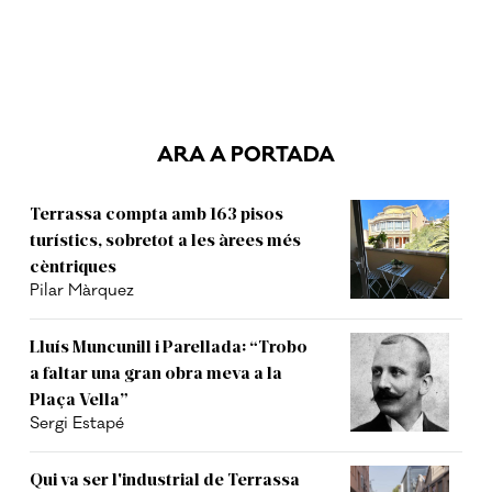
ARA A PORTADA
Terrassa compta amb 163 pisos
turístics, sobretot a les àrees més
cèntriques
Pilar Màrquez
Lluís Muncunill i Parellada: “Trobo
a faltar una gran obra meva a la
Plaça Vella”
Sergi Estapé
Qui va ser l'industrial de Terrassa