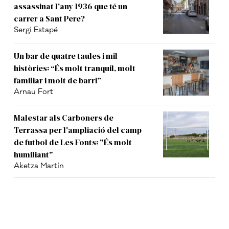
assassinat l'any 1936 que té un
carrer a Sant Pere?
Sergi Estapé
Un bar de quatre taules i mil
històries: “És molt tranquil, molt
familiar i molt de barri”
Arnau Fort
Malestar als Carboners de
Terrassa per l'ampliació del camp
de futbol de Les Fonts: "És molt
humiliant"
Aketza Martín