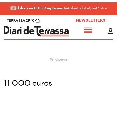
El diari en PDF
Suplements
Aula
-
Habitatge
-
Motor
-
Salu
NEWSLETTERS
TERRASSA 29 ºC
11 000 euros