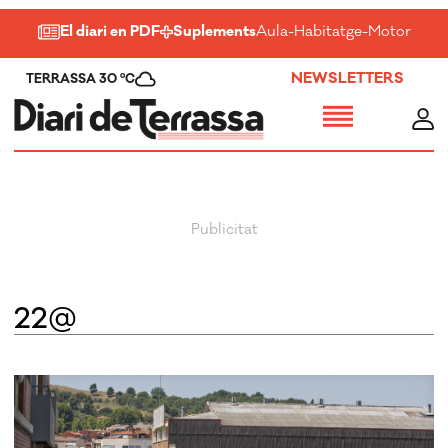
El diari en PDF
Suplements
Aula
-
Habitatge
-
Motor
-
Salu
NEWSLETTERS
TERRASSA 30 ºC
22@