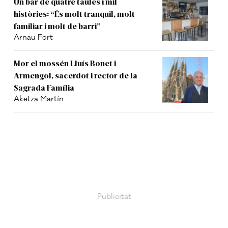
Un bar de quatre taules i mil
històries: “És molt tranquil, molt
familiar i molt de barri”
Arnau Fort
Mor el mossén Lluís Bonet i
Armengol, sacerdot i rector de la
Sagrada Família
Aketza Martín