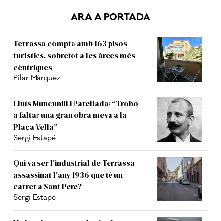
ARA A PORTADA
Terrassa compta amb 163 pisos
turístics, sobretot a les àrees més
cèntriques
Pilar Màrquez
Lluís Muncunill i Parellada: “Trobo
a faltar una gran obra meva a la
Plaça Vella”
Sergi Estapé
Qui va ser l'industrial de Terrassa
assassinat l'any 1936 que té un
carrer a Sant Pere?
Sergi Estapé