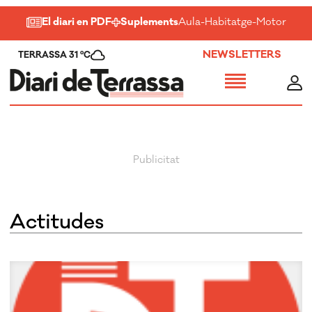
El diari en PDF
Suplements
Aula
-
Habitatge
-
Motor
-
Salu
NEWSLETTERS
TERRASSA 31 ºC
Actitudes