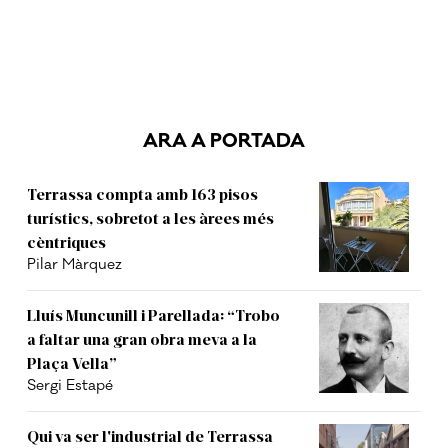
ARA A PORTADA
Terrassa compta amb 163 pisos
turístics, sobretot a les àrees més
cèntriques
Pilar Màrquez
Lluís Muncunill i Parellada: “Trobo
a faltar una gran obra meva a la
Plaça Vella”
Sergi Estapé
Qui va ser l'industrial de Terrassa