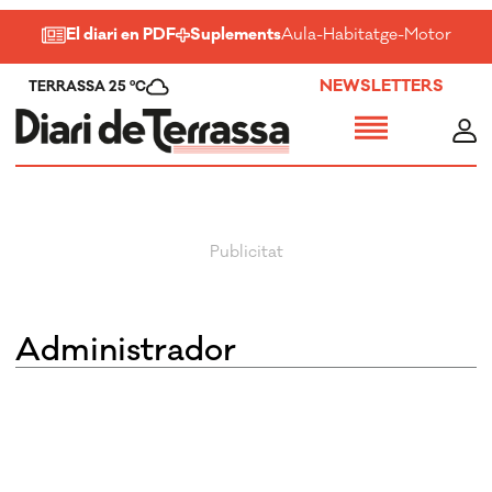
El diari en PDF
Suplements
Aula
-
Habitatge
-
Motor
-
Salu
NEWSLETTERS
TERRASSA 25 ºC
Administrador