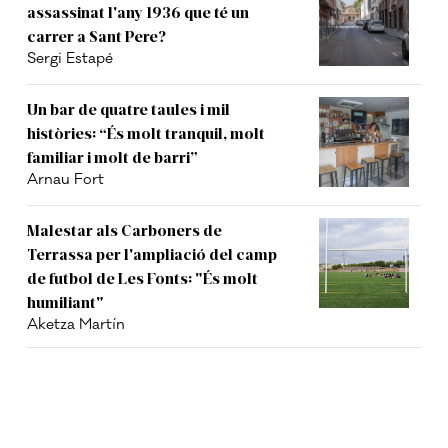
assassinat l'any 1936 que té un
carrer a Sant Pere?
Sergi Estapé
Un bar de quatre taules i mil
històries: “És molt tranquil, molt
familiar i molt de barri”
Arnau Fort
Malestar als Carboners de
Terrassa per l'ampliació del camp
de futbol de Les Fonts: "És molt
humiliant"
Aketza Martín