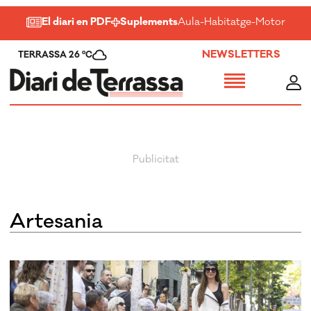
El diari en PDF
Suplements
Aula
-
Habitatge
-
Motor
-
Salu
NEWSLETTERS
TERRASSA 26 ºC
Artesania