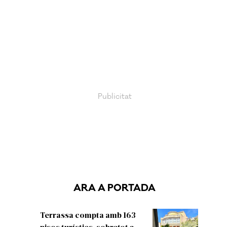
ARA A PORTADA
Terrassa compta amb 163
pisos turístics, sobretot a