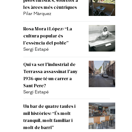
les àrees més cèntriques
Pilar Màrquez
Rosa Mora i López: “La
cultura popular és
l’essència del poble”
Sergi Estapé
Qui va ser l'industrial de
Terrassa assassinat l'any
1936 que té un carrer a
Sant Pere?
Sergi Estapé
Un bar de quatre taules i
mil històries: “És molt
tranquil, molt familiar i
molt de barri”