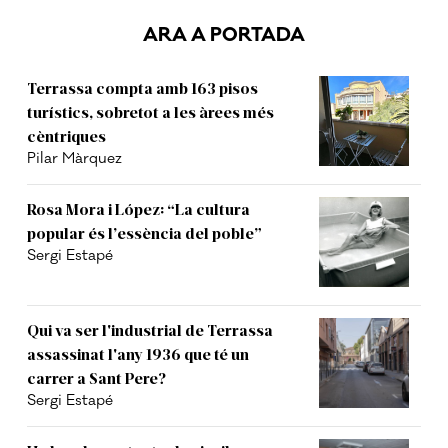
ARA A PORTADA
Terrassa compta amb 163 pisos
turístics, sobretot a les àrees més
cèntriques
Pilar Màrquez
Rosa Mora i López: “La cultura
popular és l’essència del poble”
Sergi Estapé
Qui va ser l'industrial de Terrassa
assassinat l'any 1936 que té un
carrer a Sant Pere?
Sergi Estapé