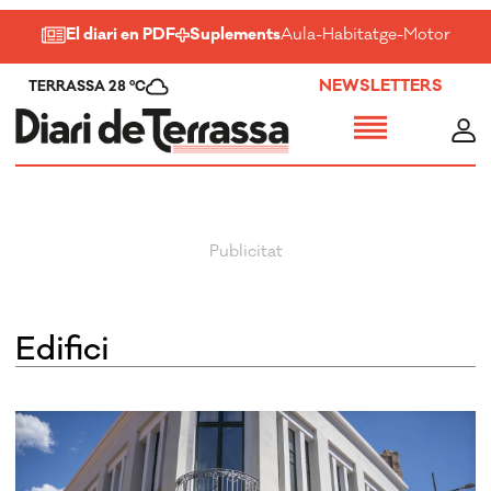
El diari en PDF
Suplements
Aula
-
Habitatge
-
Motor
-
Salu
NEWSLETTERS
TERRASSA 28 ºC
edifici