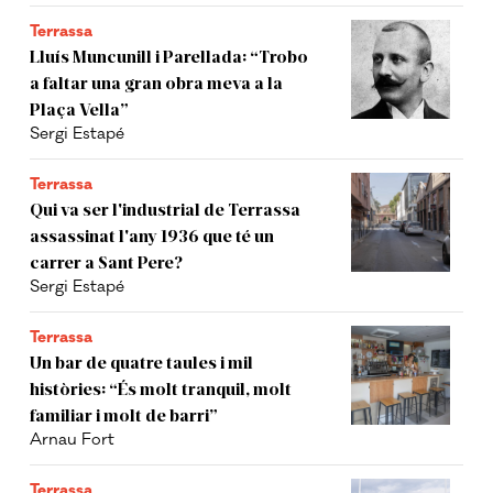
Terrassa
Lluís Muncunill i Parellada: “Trobo
a faltar una gran obra meva a la
Plaça Vella”
Sergi Estapé
Terrassa
Qui va ser l'industrial de Terrassa
assassinat l'any 1936 que té un
carrer a Sant Pere?
Sergi Estapé
Terrassa
Un bar de quatre taules i mil
històries: “És molt tranquil, molt
familiar i molt de barri”
Arnau Fort
Terrassa