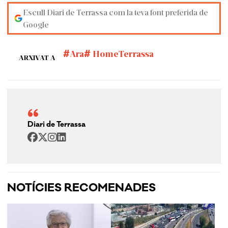
Escull Diari de Terrassa com la teva font preferida de
Google
Ara
HomeTerrassa
ARXIVAT A
Diari de Terrassa
NOTÍCIES RECOMENADES