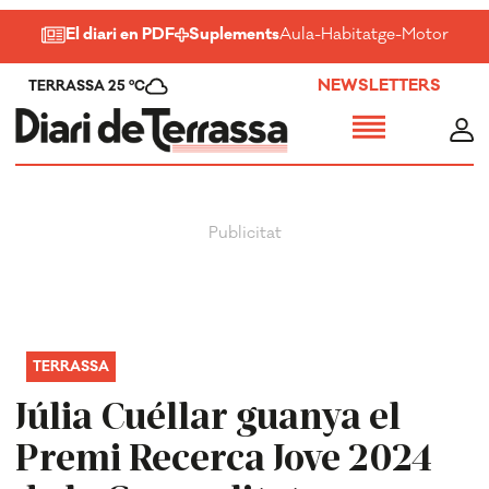
El diari en PDF
Suplements
Aula
-
Habitatge
-
Motor
-
Salu
NEWSLETTERS
TERRASSA 25 ºC
TERRASSA
Júlia Cuéllar guanya el
Premi Recerca Jove 2024