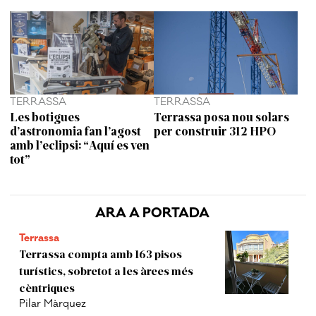
TERRASSA
TERRASSA
Les botigues
Terrassa posa nou solars
d’astronomia fan l’agost
per construir 312 HPO
amb l’eclipsi: “Aquí es ven
tot”
ARA A PORTADA
Terrassa
Terrassa compta amb 163 pisos
turístics, sobretot a les àrees més
cèntriques
Pilar Màrquez