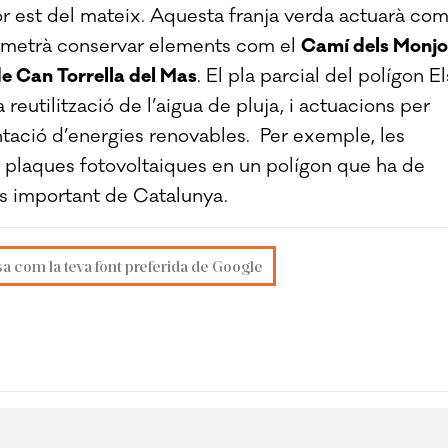
tor est del mateix. Aquesta franja verda actuarà com
rmetrà conservar elements com el
Camí dels Monjo
de Can Torrella del Mas
. El pla parcial del polígon El
reutilització de l’aigua de pluja, i actuacions per
ntació d’energies renovables. Per exemple, les
 plaques fotovoltaiques en un polígon que ha de
és important de Catalunya.
sa com la teva font preferida de Google