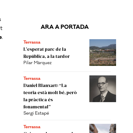
s
ARA A PORTADA
t
e
.
Terrassa
L’esperat parc de la
República, a la tardor
Pilar Màrquez
Terrassa
Daniel Blanxart: “La
teoria està molt bé, però
la pràctica és
fonamental”
Sergi Estapé
Terrassa