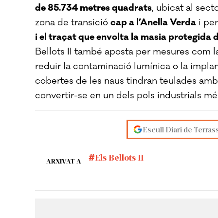
de 85.734 metres quadrats
, ubicat al sec
zona de transició
cap a l’Anella Verda
i pe
i el traçat que envolta la masia protegida 
Bellots II també aposta per mesures com la 
reduir la contaminació lumínica o la impla
cobertes de les naus tindran teulades amb
convertir-se en un dels pols industrials m
Escull Diari de Terras
Els Bellots II
ARXIVAT A