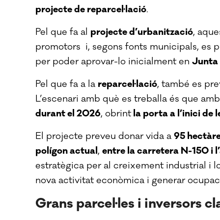
projecte de reparcel·lació
.
Pel que fa al
projecte d’urbanització
, aque
promotors i, segons fonts municipals, es
per poder aprovar-lo inicialment en
Junta
Pel que fa a la
reparcel·lació
, també es pr
L’escenari amb què es treballa és que a
durant el 2026
, obrint
la porta a l’inici de
El projecte preveu donar vida a
95 hectàre
polígon actual
,
entre la carretera N-150 i 
estratègica per al creixement industrial i lo
nova activitat econòmica i generar ocupac
Grans parcel·les i inversors cl