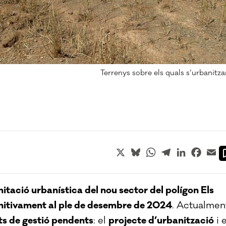
Terrenys sobre els quals s’urbanitzar
X
Bluesky
WhatsApp
Telegram
LinkedIn
Faceb
Em
mitació urbanística del nou sector del polígon Els
finitivament al ple de desembre de 2024
. Actualmen
nts de gestió pendents
: el
projecte d’urbanització
i e