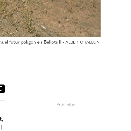
à el futur polígon els Bellots II -
ALBERTO TALLÓN
ook
ail
t,
l