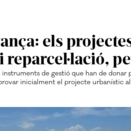
vança: els projecte
i reparcel·lació, p
 instruments de gestió que han de donar pa
ovar inicialment el projecte urbanístic a