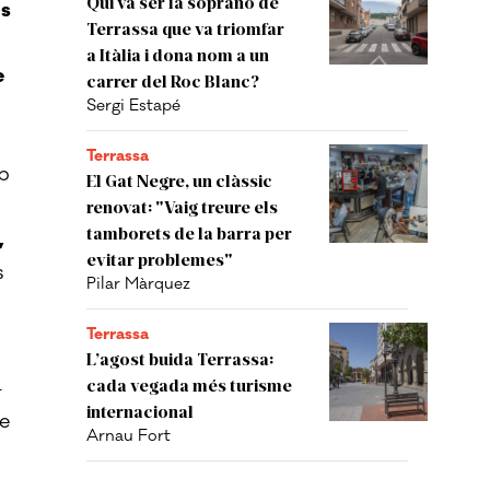
Qui va ser la soprano de
ls
Terrassa que va triomfar
a Itàlia i dona nom a un
e
carrer del Roc Blanc?
Sergi Estapé
Terrassa
b
El Gat Negre, un clàssic
renovat: "Vaig treure els
tamborets de la barra per
,
evitar problemes"
s
Pilar Màrquez
Terrassa
L’agost buida Terrassa:
cada vegada més turisme
—
internacional
ue
Arnau Fort