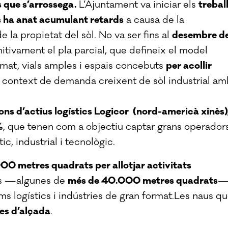
 que s’arrossega.
L’Ajuntament va iniciar els
trebal
 ha anat acumulant retards
a causa de la
 la propietat del sòl. No va ser fins al
desembre d
itivament el pla parcial, que defineix el model
ormat, vials amples i espais concebuts
per acollir
 context de demanda creixent de sòl industrial am
ons d’actius logístics Logicor (nord-americà xinès)
%
, que tenen com a objectiu captar grans operador
ic, industrial i tecnològic.
0 metres quadrats per allotjar activitats
les —algunes de
més de 40.000 metres quadrats
s logístics i indústries de gran format.Les naus q
es d’alçada
.