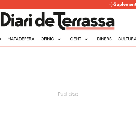
Suplemen
expand_more
expand_more
A
MATADEPERA
OPINIÓ
GENT
DINERS
CULTUR