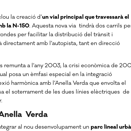
lou la creació d’
un vial principal que travessarà el
amb la N-150
. Aquesta nova via tindrà dos carrils pe
des per facilitar la distribució del trànsit i
directament amb l’autopista, tant en direcció
e es remunta a l’any 2003, la crisi econòmica de 20
ual posa un èmfasi especial en la integració
nexió harmònica amb l’Anella Verda que envolta el
a el soterrament de les dues línies elèctriques de
.
’Anella Verda
integrar al nou desenvolupament un
parc lineal urb