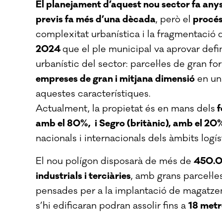
El planejament d’aquest nou sector fa anys
previs fa més d’una dècada
, però el
procés
complexitat urbanística i la fragmentació de
2024
que el ple municipal va aprovar defin
urbanístic del sector: parcel·les de gran f
empreses de gran i mitjana dimensió
en un
aquestes característiques.
Actualment, la propietat és en mans dels
f
amb el 80%, i Segro (britànic), amb el 20
nacionals i internacionals dels àmbits logíst
El nou polígon disposarà de més de
450.00
industrials i terciàries
, amb grans parcel·
pensades per a la implantació de magatzem
s’hi edificaran podran assolir fins a
18 metr