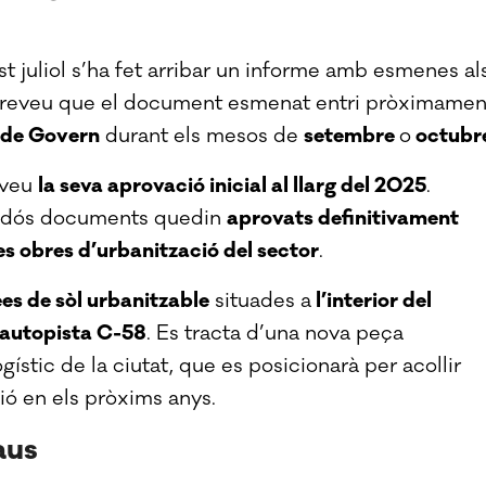
st juliol s’ha fet arribar un informe amb esmenes al
 preveu que el document esmenat entri pròximamen
 de Govern
durant els mesos de
setembre
o
octubr
eveu
la seva aprovació inicial al llarg del 2025
.
mbdós documents quedin
aprovats definitivament
 les obres d’urbanització del sector
.
es de sòl urbanitzable
situades a
l’interior del
l’autopista C-58
. Es tracta d’una nova peça
gístic de la ciutat, que es posicionarà per acollir
ió en els pròxims anys.
aus