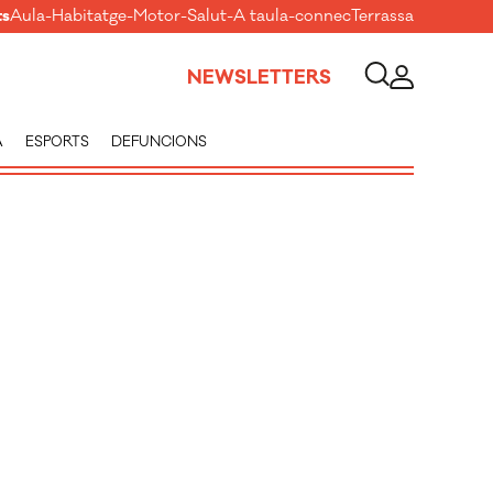
ts
Aula
-
Habitatge
-
Motor
-
Salut
-
A taula
-
connecTerrassa
NEWSLETTERS
A
ESPORTS
DEFUNCIONS