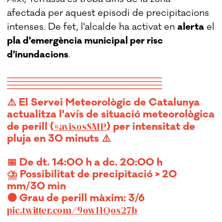
afectada per aquest episodi de precipitacions
intenses. De fet, l'alcalde ha activat en
alerta
el
pla d'emergència municipal per risc
d'inundacions
.
⚠️ El Servei Meteorològic de Catalunya
actualitza l'avís de situació meteorològica
de perill (
) per intensitat de
#avisosSMP
pluja en 30 minuts ⚠️
📅 De dt. 14:00 h a dc. 20:00 h
⛈️ Possibilitat de precipitació > 20
mm/30 min
🟠 Grau de perill màxim: 3/6
pic.twitter.com/9owHQos27b