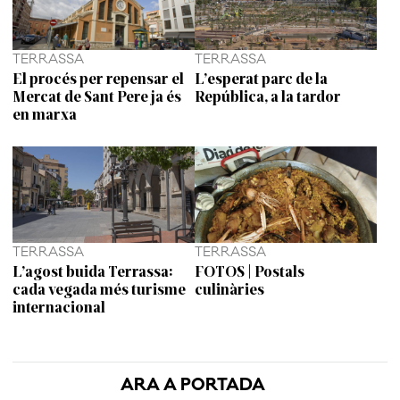
TERRASSA
TERRASSA
El procés per repensar el
L’esperat parc de la
Mercat de Sant Pere ja és
República, a la tardor
en marxa
TERRASSA
TERRASSA
L’agost buida Terrassa:
FOTOS | Postals
cada vegada més turisme
culinàries
internacional
ARA A PORTADA