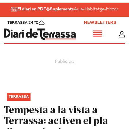
El diari en PDF
Suplements
Aula
-
Habitatge
-
Motor
-
Salu
NEWSLETTERS
TERRASSA 24 ºC
TERRASSA
Tempesta a la vista a
Terrassa: activen el pla