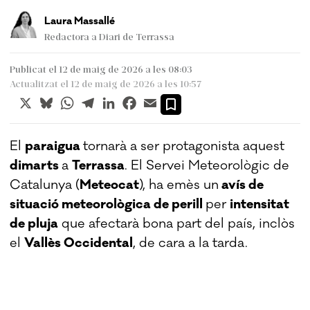
Laura Massallé
Redactora a Diari de Terrassa
Publicat el 12 de maig de 2026 a les 08:03
Actualitzat el 12 de maig de 2026 a les 10:57
X
Bluesky
WhatsApp
Telegram
LinkedIn
Facebook
Email
El
paraigua
tornarà a ser protagonista aquest
dimarts
a
Terrassa
. El Servei Meteorològic de
Catalunya (
Meteocat
), ha emès un
avís de
situació meteorològica de perill
per
intensitat
de pluja
que afectarà bona part del país, inclòs
el
Vallès Occidental
, de cara a la tarda.