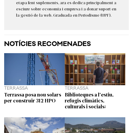
etapa fent suplements, ara es dedica principalment a
esciure sobre economia i empresa i a donar suport en
la gestió de la web. Graduada en Periodisme (UPF).
NOTÍCIES RECOMENADES
TERRASSA
TERRASSA
Terrassa posa nou solars
Biblioteques a l'estiu,
per construir 312 HPO
refugis climàtics,
culturals i socials: