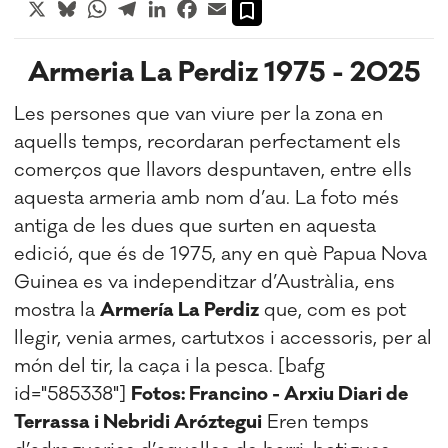
X
Bluesky
WhatsApp
Telegram
LinkedIn
Facebook
Email
Armeria La Perdiz 1975 - 2025
Les persones que van viure per la zona en
aquells temps, recordaran perfectament els
comerços que llavors despuntaven, entre ells
aquesta armeria amb nom d’au. La foto més
antiga de les dues que surten en aquesta
edició, que és de 1975, any en què Papua Nova
Guinea es va independitzar d’Austràlia, ens
mostra la
Armería La Perdiz
que, com es pot
llegir, venia armes, cartutxos i accessoris, per al
món del tir, la caça i la pesca. [bafg
id="585338"]
Fotos: Francino - Arxiu Diari de
Terrassa i Nebridi Aróztegui
Eren temps