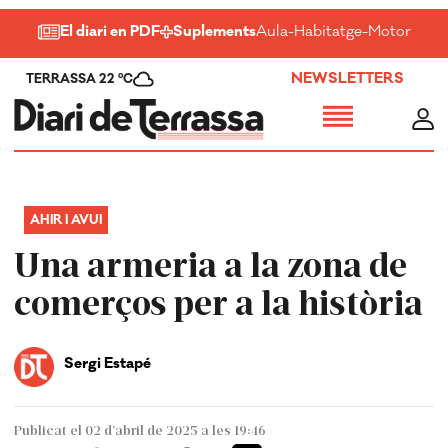
El diari en PDF
Suplements
Aula
-
Habitatge
-
Motor
-
Salu
NEWSLETTERS
TERRASSA 22 ºC
AHIR I AVUI
Una armeria a la zona de
comerços per a la història
Sergi Estapé
Publicat el 02 d’abril de 2025 a les 19:46