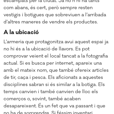
escampats per la ciutat. Ja no n’hi ha tants
com abans, és cert, però sempre resten
vestigis i botigues que sobreviuen a l’arribada
d’altres maneres de vendre els productes.
A la ubicació
L’armeria que protagonitza avui aquest espai ja
no hi és a la ubicació de llavors. Es pot
comprovar veient el local tancat a la fotografia
actual. Si es busca per internet, apareix una
amb el mateix nom, que també ofereix articles
de tir, caça i pesca. Els aficionats a aquestes
disciplines sabran si és similar a la botiga. Els
temps canvien i també canvien de lloc els
comerços o, sovint, també acaben
desapareixent. És un fet que va passant i que
no ha de sorprendre. Si féssim inventari,