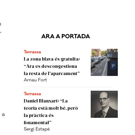
n
r
ARA A PORTADA
Terrassa
La zona blava és gratuïta:
“Ara es descongestiona
la resta de l'aparcament”
Arnau Fort
Terrassa
Daniel Blanxart: “La
teoria està molt bé, però
 a
la pràctica és
fonamental”
Sergi Estapé