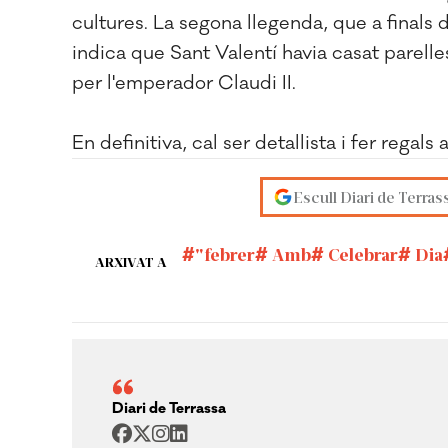
cultures. La segona llegenda, que a finals d
indica que Sant Valentí havia casat parell
per l'emperador Claudi II.
En definitiva, cal ser detallista i fer regals
Escull Diari de Terras
"febrer
Amb
Celebrar
Dia
ARXIVAT A
Diari de Terrassa