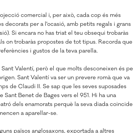
ojecció comercial i, per això, cada cop és més
s decorats per a l'ocasió, amb petits regals i grans
sió). Si encara no has triat el teu obsequi trobaràs
cals on trobaràs propostes de tot tipus. Recorda que
referències i gustos de la teva parella.
 Sant Valentí, però el que molts desconeixen és pe
origen. Sant Valentí va ser un prevere romà que va
temps de Claudi II. Se sap que les seves suposades
de Sant Benet de Bages vers el 951. Hi ha una
patró dels enamorats perquè la seva diada coincide
mencen a aparellar-se.
alguns països anglosaxons, exportada a altres