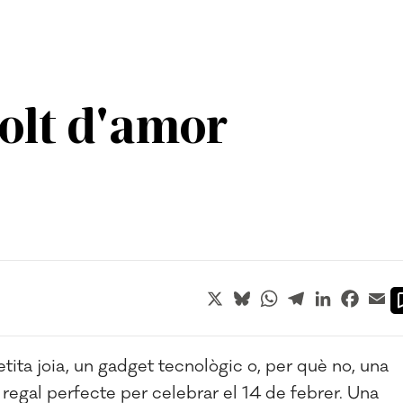
olt d'amor
X
Bluesky
WhatsApp
Telegram
LinkedIn
Faceb
Em
tita joia, un gadget tecnològic o, per què no, una
egal perfecte per celebrar el 14 de febrer. Una