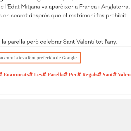
e l'Edat Mitjana va aparèixer a França i Anglaterra,
es en secret després que el matrimoni fos prohibit
 a la parella però celebrar Sant Valentí tot l'any.
sa com la teva font preferida de Google
Enamorats
Les
Parella
Per
Regals
Sant
Valen