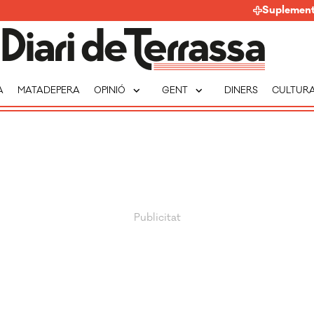
Suplemen
expand_more
expand_more
A
MATADEPERA
OPINIÓ
GENT
DINERS
CULTUR