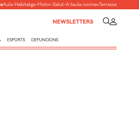
ts
Aula
-
Habitatge
-
Motor
-
Salut
-
A taula
-
connecTerrassa
NEWSLETTERS
A
ESPORTS
DEFUNCIONS