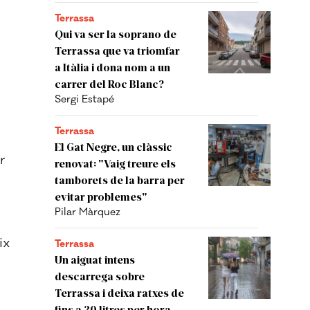
Terrassa
Qui va ser la soprano de
Terrassa que va triomfar
a Itàlia i dona nom a un
carrer del Roc Blanc?
Sergi Estapé
Terrassa
El Gat Negre, un clàssic
r
renovat: "Vaig treure els
tamborets de la barra per
evitar problemes"
Pilar Màrquez
ix
Terrassa
Un aiguat intens
descarrega sobre
Terrassa i deixa ratxes de
fins a 30 litres per hora