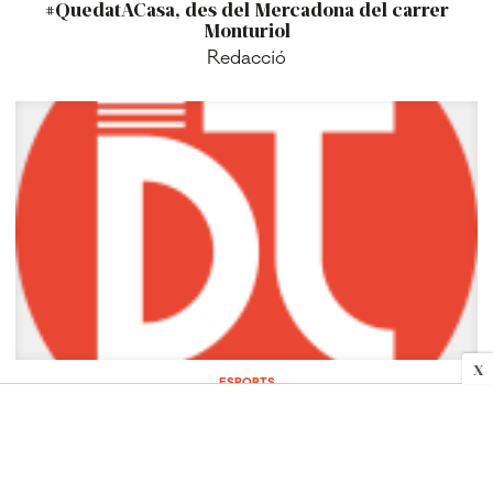
#QuedatACasa, des del Mercadona del carrer
Monturiol
Redacció
X
ESPORTS
L' Sferic dona per suspès el Ciutat de Terrassa
cadet