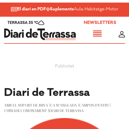
El diari en PDF
Suplements
Aula
-
Habitatge
-
Motor
-
Salu
NEWSLETTERS
TERRASSA 35 ºC
Diari de Terrassa
AMB EL SUPORT DE BBVA
CA N'ANGLADA
CAMPUS D'ESTIU
CUINADECONFINAMENT
DIARI DE TERRASSA