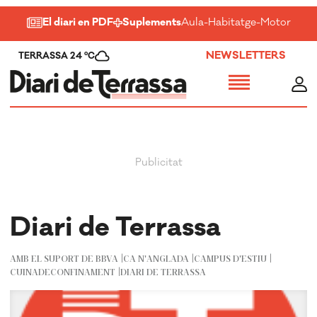
El diari en PDF
Suplements
Aula
-
Habitatge
-
Motor
-
Salu
NEWSLETTERS
TERRASSA 24 ºC
Diari de Terrassa
AMB EL SUPORT DE BBVA
CA N'ANGLADA
CAMPUS D'ESTIU
CUINADECONFINAMENT
DIARI DE TERRASSA