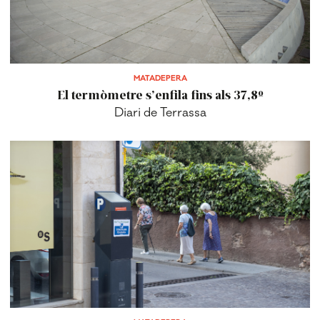
MATADEPERA
El termòmetre s’enfila fins als 37,8º
Diari de Terrassa
MATADEPERA
La zona blava també fa vacances
Diari de Terrassa