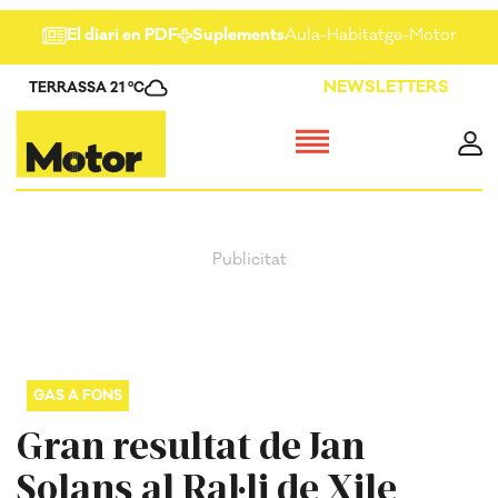
El diari en PDF
Suplements
Aula
-
Habitatge
-
Motor
-
Salu
NEWSLETTERS
TERRASSA 21 ºC
GAS A FONS
Gran resultat de Jan
Solans al Ral·li de Xile