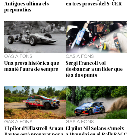
Antigues ultima els
en tres proves del S-CER
preparatius
GAS A FONS
GAS A FONS
Una prova històrica que
Sergi Francolí vol
manté l'aura de sempre
desbancar a un líder que
té a dos punts
GAS A FONS
GAS A FONS
El pilot d'Ullastrell Arnau
El pilot Nil Solans s'uneix
Bartés està preparat per a
a Hyundai en el RallyRACC