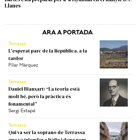
Llanes
ARA A PORTADA
Terrassa
L’esperat parc de la República, a la
tardor
Pilar Màrquez
Terrassa
Daniel Blanxart: “La teoria està
molt bé, però la pràctica és
fonamental”
Sergi Estapé
Terrassa
Qui va ser la soprano de Terrassa
que va triomfar a Itàlia i dona nom