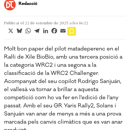
Redacció
Publicat el 22 de setembre de 2025 a les 16:22
X
Bluesky
WhatsApp
Telegram
LinkedIn
Facebook
Email
Molt bon paper del pilot matadeperenc en el
Ral·li de Xile BioBío, amb una tercera posició a
la categoria WRC2 i una segona a la
classificació de la WRC2 Challenger.
Acompanyat del seu copilot Rodrigo Sanjuán,
el vallesà va tornar a brillar a aquesta
competició com ho va fer en l'edició de l'any
passat. Amb el seu GR Yaris Rally2, Solans i
Sanjuán van anar de menys a més a una prova
marcada pels canvis climàtics que es van anar