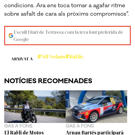
condicions. Ara ens toca tornar a agafar ritme
sobre asfalt de cara als pròxims compromisos”.
Escull Diari de Terrassa com la teva font preferida de
Google
Nil Solans
Ral·lis
ARXIVAT A
NOTÍCIES RECOMENADES
GAS A FONS
GAS A FONS
El Ral·li de Motos
Arnau Bartés participarà