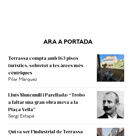
ARA A PORTADA
Terrassa compta amb 163 pisos
turístics, sobretot a les àrees més
cèntriques
Pilar Màrquez
Lluís Muncunill i Parellada: “Trobo
a faltar una gran obra meva a la
Plaça Vella”
Sergi Estapé
Qui va ser l'industrial de Terrassa