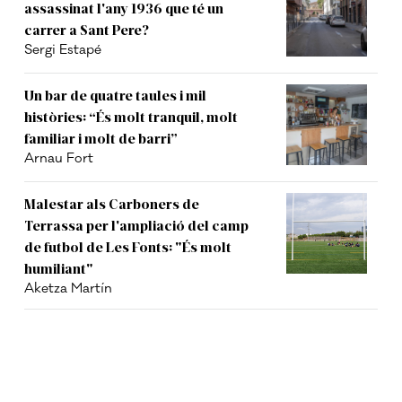
assassinat l'any 1936 que té un
carrer a Sant Pere?
Sergi Estapé
Un bar de quatre taules i mil
històries: “És molt tranquil, molt
familiar i molt de barri”
Arnau Fort
Malestar als Carboners de
Terrassa per l'ampliació del camp
de futbol de Les Fonts: "És molt
humiliant"
Aketza Martín