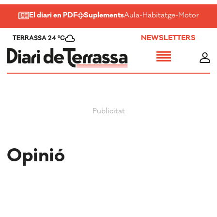
El diari en PDF
Suplements
Aula
-
Habitatge
-
Motor
-
Salu
NEWSLETTERS
TERRASSA 24 ºC
Opinió