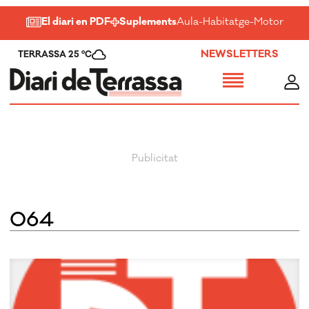
El diari en PDF
Suplements
Aula
-
Habitatge
-
Motor
-
Salu
NEWSLETTERS
TERRASSA 25 ºC
064