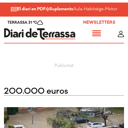
El diari en PDF
Suplements
Aula
-
Habitatge
-
Motor
-
Salu
NEWSLETTERS
TERRASSA 31 ºC
200.000 euros