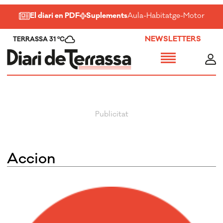
El diari en PDF
Suplements
Aula
-
Habitatge
-
Motor
-
Salu
NEWSLETTERS
TERRASSA 31 ºC
Accion