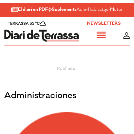
El diari en PDF
Suplements
Aula
-
Habitatge
-
Motor
-
Salu
NEWSLETTERS
TERRASSA 35 ºC
Administraciones