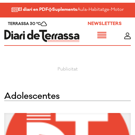
El diari en PDF
Suplements
Aula
-
Habitatge
-
Motor
-
Salu
NEWSLETTERS
TERRASSA 30 ºC
Adolescentes