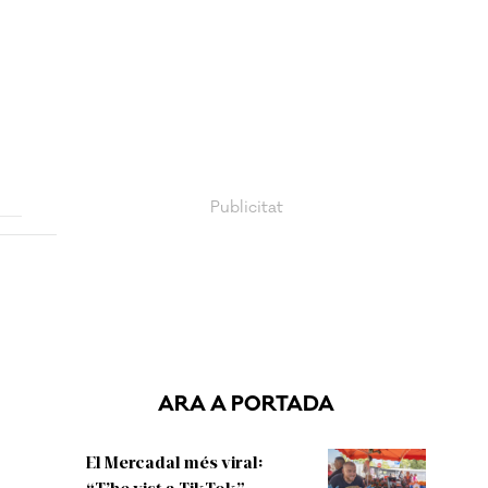
ARA A PORTADA
El Mercadal més viral:
“T’he vist a TikTok”