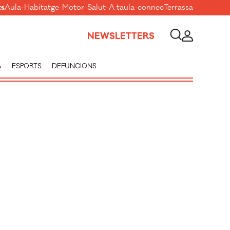
ts
Aula
-
Habitatge
-
Motor
-
Salut
-
A taula
-
connecTerrassa
NEWSLETTERS
A
ESPORTS
DEFUNCIONS