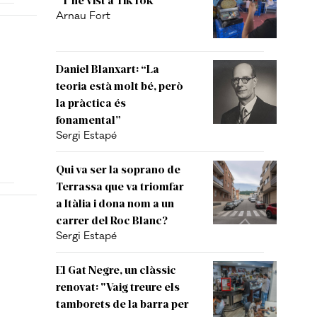
Arnau Fort
Daniel Blanxart: “La
teoria està molt bé, però
la pràctica és
fonamental”
Sergi Estapé
Qui va ser la soprano de
Terrassa que va triomfar
a Itàlia i dona nom a un
carrer del Roc Blanc?
Sergi Estapé
El Gat Negre, un clàssic
renovat: "Vaig treure els
tamborets de la barra per