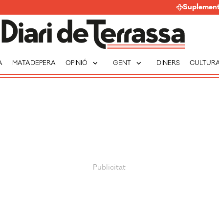
Suplemen
expand_more
expand_more
A
MATADEPERA
OPINIÓ
GENT
DINERS
CULTUR