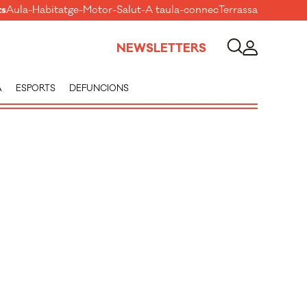
ts
Aula
-
Habitatge
-
Motor
-
Salut
-
A taula
-
connecTerrassa
NEWSLETTERS
A
ESPORTS
DEFUNCIONS