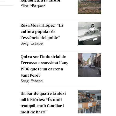
Pilar Màrquez
Rosa Mora i López: “La
cultura popular és
l’essència del poble”
Sergi Estapé
Qui va ser l'industrial de
Terrassa assassinat l'any
1936 que té un carrer a
Sant Pere?
Sergi Estapé
Un bar de quatre taules i
mil històries: “És molt
tranquil, molt familiar i
molt de barri”