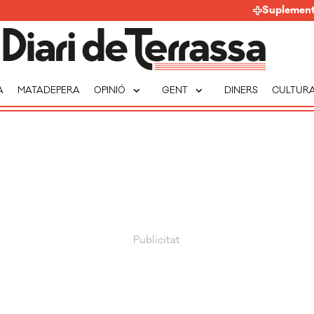
Suplemen
expand_more
expand_more
A
MATADEPERA
OPINIÓ
GENT
DINERS
CULTUR