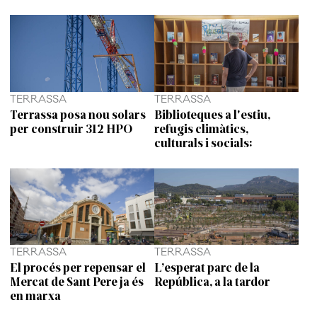
TERRASSA
TERRASSA
Terrassa posa nou solars
Biblioteques a l'estiu,
per construir 312 HPO
refugis climàtics,
culturals i socials:
TERRASSA
TERRASSA
El procés per repensar el
L’esperat parc de la
Mercat de Sant Pere ja és
República, a la tardor
en marxa