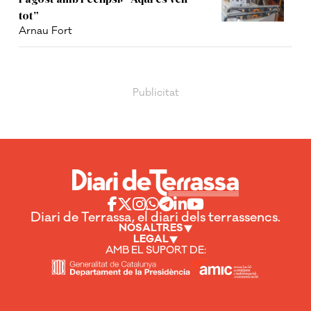
tot”
Arnau Fort
Diari de Terrassa, el diari dels terrassencs.
NOSALTRES
LEGAL
AMB EL SUPORT DE: