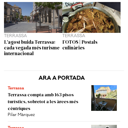
TERRASSA
TERRASSA
L’agost buida Terrassa:
FOTOS | Postals
cada vegada més turisme
culinàries
internacional
ARA A PORTADA
Terrassa
Terrassa compta amb 163 pisos
turístics, sobretot a les àrees més
cèntriques
Pilar Màrquez
Terrassa