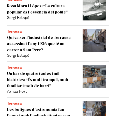
Rosa Mora i López: “La cultura
popular és l’essència del poble”
Sergi Estapé
Terrassa
Qui va ser l'industrial de Terrassa
assassinat l'any 1936 que té un
carrer a Sant Pere?
Sergi Estapé
Terrassa
Un bar de quatre taules i mil
històries: “És molt tranquil, molt
familiar i molt de barri”
Arnau Fort
Terrassa
Les botigues d’astronomia fan
l’agost amb l’eclipsi: “Aquí es ven