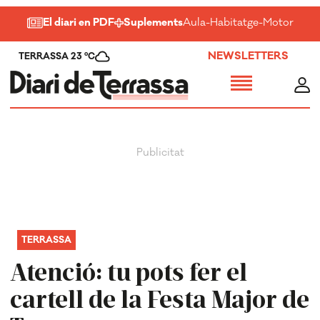
El diari en PDF
Suplements
Aula
-
Habitatge
-
Motor
-
Salu
NEWSLETTERS
TERRASSA 23 ºC
TERRASSA
Atenció: tu pots fer el
cartell de la Festa Major de